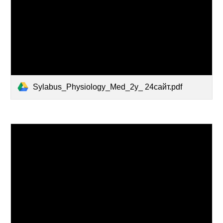
Sylabus_Physiology_Med_2y_ 24сайт.pdf