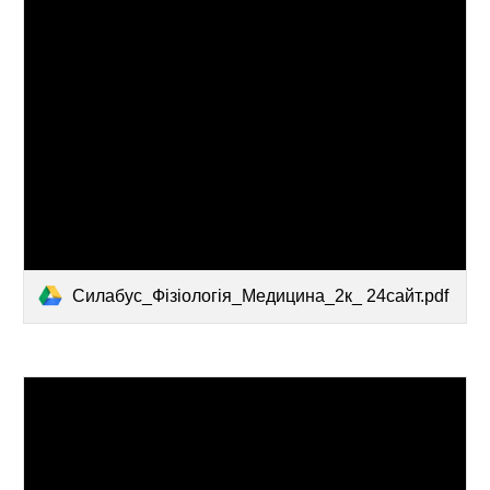
Силабус_Фізіологія_Медицина_2к_ 24сайт.pdf