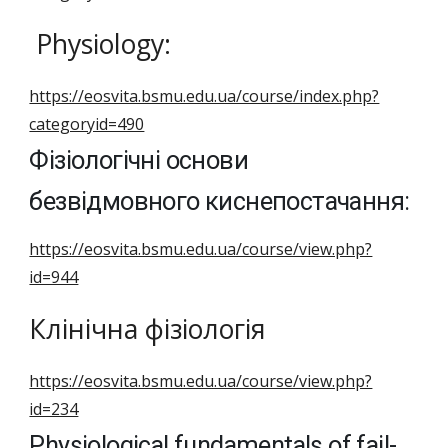
Physiology:
https://eosvita.bsmu.edu.ua/course/index.php?
categoryid=490
Фізіологічні основи
безвідмовного киснепостачання:
https://eosvita.bsmu.edu.ua/course/view.php?
id=944
Клінічна фізіологія
https://eosvita.bsmu.edu.ua/course/view.php?
id=234
Physiological fundamentals of fail-