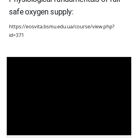
safe oxygen supply:
https://eosvita.bsmu.edu.ua/course/view.php?
id=371