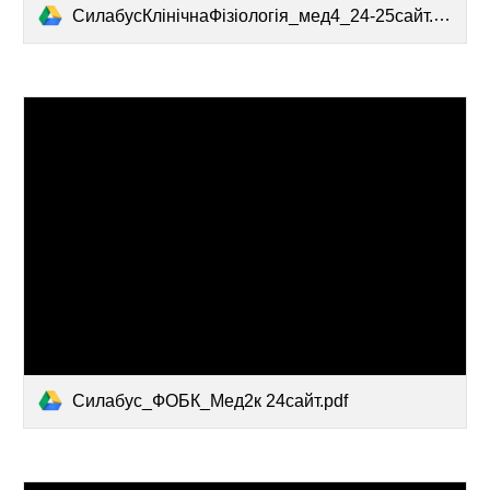
СилабусКлінічнаФізіологія_мед4_24-25сайт.pdf
Силабус_ФОБК_Мед2к 24сайт.pdf