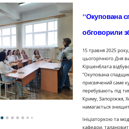
"Окупована сп
обговорили з
15 травня 2025 року
цьогорічного Дня виш
Кіршенблата відбувс
"Окупована спадщин
присвячений саме ку
перебувають під ти
Криму, Запоріжжя, 
намагається знищити
Ініціаторкою та мо
кафедри, талановит