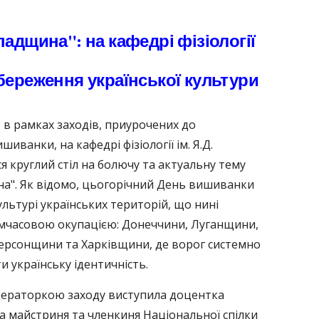
адщина": на кафедрі фізіології
береження української культури
, в рамках заходів, приурочених до
иванки, на кафедрі фізіології ім. Я.Д.
я круглий стіл на болючу та актуальну тему
а". Як відомо, цьогорічний День вишиванки
льтурі українських територій, що нині
мчасовою окупацією: Донеччини, Луганщини,
Херсонщини та Харківщини, де ворог системно
 українську ідентичність.
дераторкою заходу виступила доцентка
а майстриня та членкиня Національної спілки