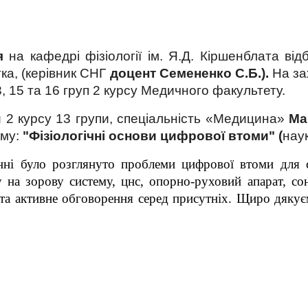
я
на кафедрі фізіології ім. Я.Д. Кіршенблата ві
тка, (керівник СНГ
доцент Семененко С.Б.).
На за
, 15 та 16 груп 2 курсу Медичного факультету.
 2 курсу 13 групи, спеціальність «Медицина»
Ма
ему:
"Фізіологічні основи цифрової втоми" (
нау
нні було розглянуто проблеми цифрової втоми для суч
у на зорову систему, цнс, опорно-руховий апарат, со
 та активне обговорення серед присутніх. Щиро дякує