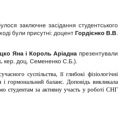
дбулося заключне засідання студентського
ході були присутні: доцент
Гордієнко В.В
.
цко Яна і Король Аріадна
презентували
к
.
кер. доц. Семененко С.Б.).
асного суспільства, її глибокі фізіологічні
н і гормональний баланс. Доповідь викликала
мо студентам за активну участь у роботі СНГ