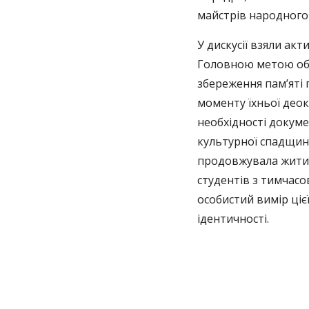
майстрів народного
У дискусії взяли ак
Головною метою обг
збереження пам’яті 
моменту їхньої деок
необхідності докуме
культурної спадщин
продовжувала жити в
студентів з тимчас
особистий вимір цієї
ідентичності.