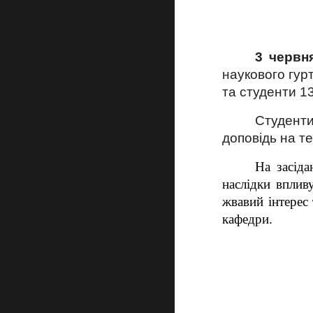
3 червн
наукового гур
та студенти 13
Студенти
доповідь на т
На засіда
наслідки вплив
жвавий інтерес
кафедри.