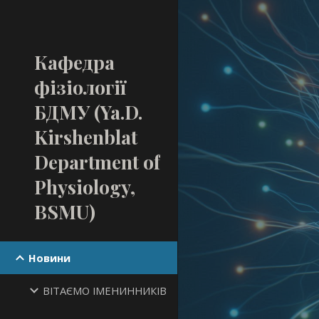
Sk
Кафедра
фізіології
БДМУ (Ya.D.
Kirshenblat
Department of
Physiology,
BSMU)
Новини
ВІТАЄМО ІМЕНИННИКІВ