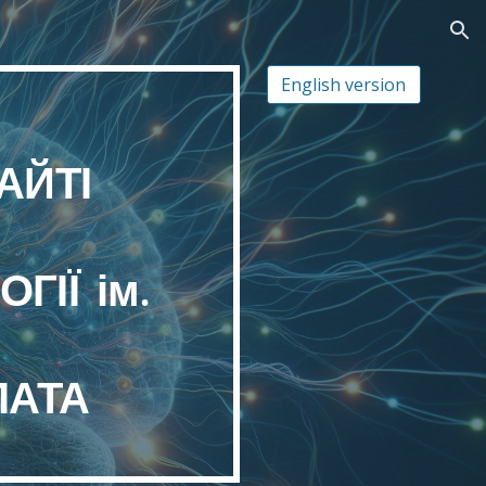
ion
English version
АЙТІ
ГІЇ ім.
ЛАТА