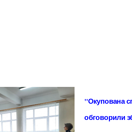
"Окупована сп
обговорили з