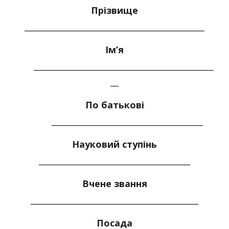
Прізвище
____________________________________________
Ім’я
____________________________________________
__
По батькові
_____________________________________
Науковий ступінь
_____________________________________
Вчене звання
_________________________________________
Посада