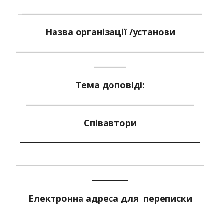
_
______________________________________________
Назва організації /установи
________________________________________________
________
Тема доповіді:
___________________________________________
Співавтори
______________________________________________
________________________________________________
_________
Електронна адреса для переписки