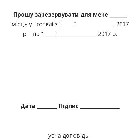
Прошу зарезервувати для мене
_______
місць у готелі з “_____” _______________ 2017
р. по “_____” _______________ 2017 р.
Дата
________
Підпис _
_______________
усна доповідь