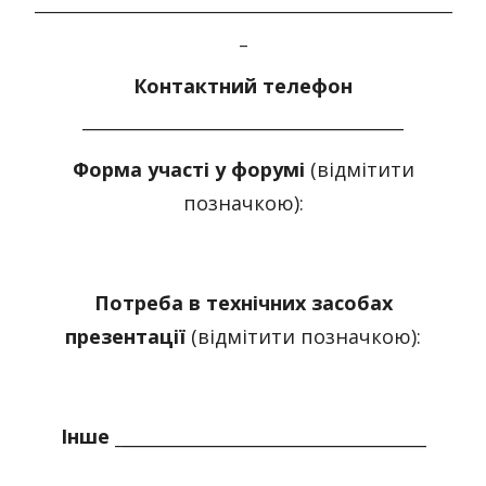
_______________________________________________________
_
Контактний телефон
_____________________________________
Форма участі у форумі
(відмітити
позначкою):
Потреба в технічних засобах
презентації
(відмітити позначкою):
Інше _
___________________________________