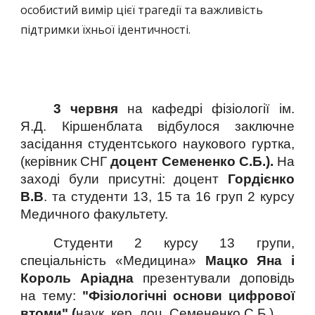
особистий вимір цієї трагедії та важливість
підтримки їхньої ідентичності.
3 червня
на кафедрі фізіології ім.
Я.Д. Кіршенблата відбулося заключне
засідання студентського наукового гуртка,
(керівник СНГ
доцент Семененко С.Б.).
На
заході були присутні: доцент
Гордієнко
В.В
. та студенти 13, 15 та 16 груп 2 курсу
Медичного факультету.
Студенти 2 курсу 13 групи,
спеціальність «Медицина»
Мацко Яна і
Король Аріадна
презентували доповідь
на тему:
"Фізіологічні основи цифрової
втоми" (
наук
.
кер. доц. Семененко С.Б.).