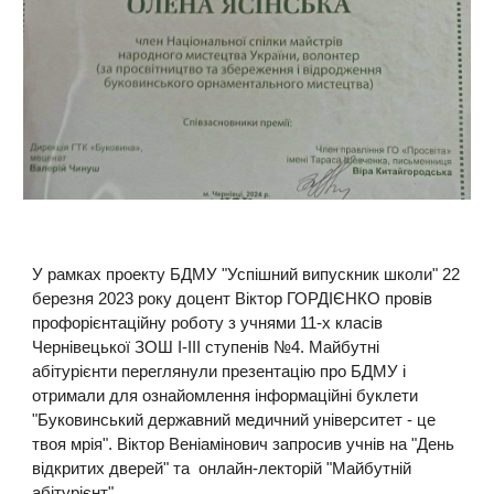
У рамках проекту БДМУ "Успішний випускник школи" 22
березня 2023 року доцент Віктор ГОРДІЄНКО провів
профорієнтаційну роботу з учнями 11-х класів
Чернівецької ЗОШ І-ІІІ ступенів №4. Майбутні
абітурієнти переглянули презентацію про БДМУ і
отримали для ознайомлення інформаційні буклети
"Буковинський державний медичний університет - це
твоя мрія". Віктор Веніамінович запросив учнів на "День
відкритих дверей" та онлайн-лекторій "Майбутній
абітурієнт".