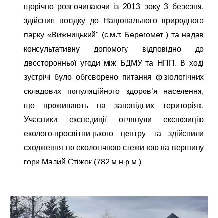
щорічно розпочинаючи із 2013 року 3 березня,
здійснив поїздку до Національного природного
парку «Вижницький" (с.м.т. Берегомет ) та надав
консультативну допомогу відповідно до
двосторонньої угоди між БДМУ та НПП. В ході
зустрічі було обговорено питання фізіологічних
складових популяційного здоров’я населення,
що проживають на заповідних територіях.
Учасники експедиції оглянули експозицію
еколого-просвітницького центру та здійснили
сходження по екологічною стежиною на вершину
гори Малий Стіжок (782 м н.р.м.).