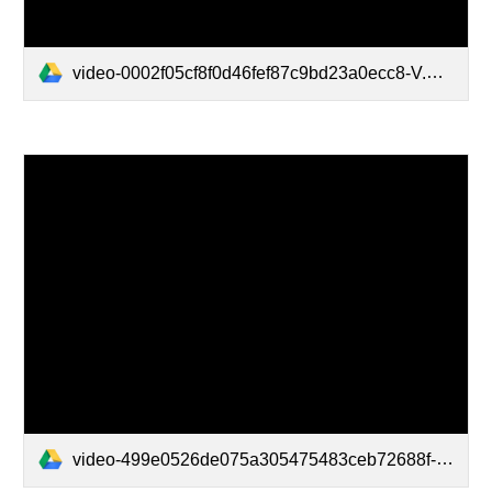
video-0002f05cf8f0d46fef87c9bd23a0ecc8-V.mp4
video-499e0526de075a305475483ceb72688f-V.mp4