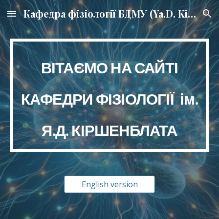
Кафедра фізіології БДМУ (Ya.D. Kirshenblat Department of Physiology, BSMU)
Skip to main content
Skip to navigation
ВІТАЄМО НА САЙТІ
КАФЕДРИ ФІЗІОЛОГІЇ ім.
Я.Д. КІРШЕНБЛАТА
English version