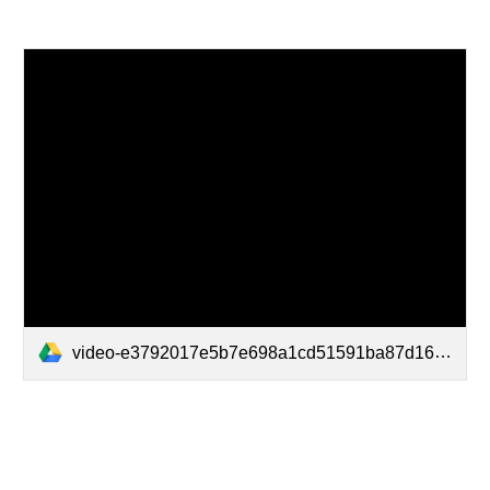
video-e3792017e5b7e698a1cd51591ba87d16-V.mp4